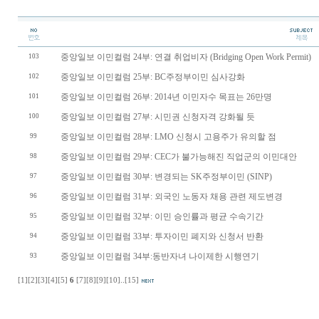
중앙일보 이민컬럼 24부: 연결 취업비자 (Bridging Open Work Permit)
103
중앙일보 이민컬럼 25부: BC주정부이민 심사강화
102
중앙일보 이민컬럼 26부: 2014년 이민자수 목표는 26만명
101
중앙일보 이민컬럼 27부: 시민권 신청자격 강화될 듯
100
중앙일보 이민컬럼 28부: LMO 신청시 고용주가 유의할 점
99
중앙일보 이민컬럼 29부: CEC가 불가능해진 직업군의 이민대안
98
중앙일보 이민컬럼 30부: 변경되는 SK주정부이민 (SINP)
97
중앙일보 이민컬럼 31부: 외국인 노동자 채용 관련 제도변경
96
중앙일보 이민컬럼 32부: 이민 승인률과 평균 수속기간
95
중앙일보 이민컬럼 33부: 투자이민 폐지와 신청서 반환
94
중앙일보 이민컬럼 34부:동반자녀 나이제한 시행연기
93
[1]
[2]
[3]
[4]
[5]
6
[7]
[8]
[9]
[10]
..
[15]