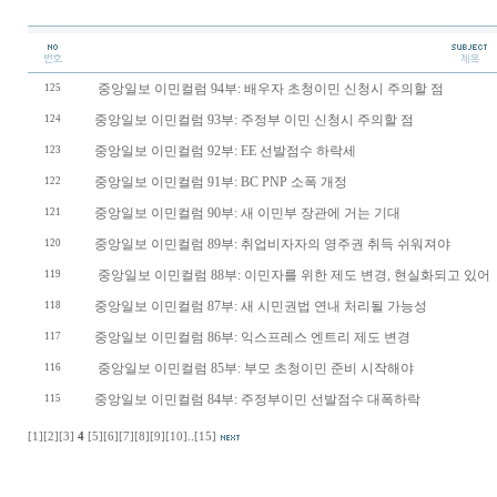
중앙일보 이민컬럼 94부: 배우자 초청이민 신청시 주의할 점
125
중앙일보 이민컬럼 93부: 주정부 이민 신청시 주의할 점
124
중앙일보 이민컬럼 92부: EE 선발점수 하락세
123
중앙일보 이민컬럼 91부: BC PNP 소폭 개정
122
중앙일보 이민컬럼 90부: 새 이민부 장관에 거는 기대
121
중앙일보 이민컬럼 89부: 취업비자자의 영주권 취득 쉬워져야
120
중앙일보 이민컬럼 88부: 이민자를 위한 제도 변경, 현실화되고 있어
119
중앙일보 이민컬럼 87부: 새 시민권법 연내 처리될 가능성
118
중앙일보 이민컬럼 86부: 익스프레스 엔트리 제도 변경
117
중앙일보 이민컬럼 85부: 부모 초청이민 준비 시작해야
116
중앙일보 이민컬럼 84부: 주정부이민 선발점수 대폭하락
115
[1]
[2]
[3]
4
[5]
[6]
[7]
[8]
[9]
[10]
..
[15]