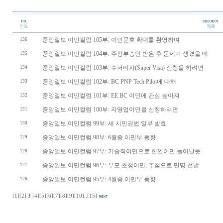
중앙일보 이민컬럼 105부: 이민문호 확대를 환영하며
136
중앙일보 이민컬럼 104부: 주정부승인 받은 후 문제가 생겼을 때
135
중앙일보 이민컬럼 103부: 수퍼비자(Super Visa) 신청을 하려면
134
중앙일보 이민컬럼 102부: BC PNP Tech Pilot에 대해
133
중앙일보 이민컬럼 101부: EE BC 이민에 관심 높아져
132
중앙일보 이민컬럼 100부: 자영업이민을 신청하려면
131
중앙일보 이민컬럼 99부: 새 시민권법 일부 발효
130
중앙일보 이민컬럼 98부: 6월중 이민부 동향
129
중앙일보 이민컬럼 97부: 기술직이민으로 한인이민 늘어날듯
128
중앙일보 이민컬럼 96부: 부모 초청이민, 추첨으로 만명 선발
127
중앙일보 이민컬럼 95부: 4월중 이민부 동향
126
[1]
[2]
3
[4]
[5]
[6]
[7]
[8]
[9]
[10]
..
[15]