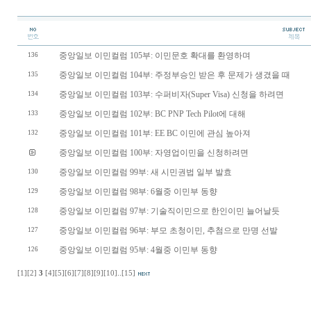
중앙일보 이민컬럼 105부: 이민문호 확대를 환영하며
136
중앙일보 이민컬럼 104부: 주정부승인 받은 후 문제가 생겼을 때
135
중앙일보 이민컬럼 103부: 수퍼비자(Super Visa) 신청을 하려면
134
중앙일보 이민컬럼 102부: BC PNP Tech Pilot에 대해
133
중앙일보 이민컬럼 101부: EE BC 이민에 관심 높아져
132
중앙일보 이민컬럼 100부: 자영업이민을 신청하려면
중앙일보 이민컬럼 99부: 새 시민권법 일부 발효
130
중앙일보 이민컬럼 98부: 6월중 이민부 동향
129
중앙일보 이민컬럼 97부: 기술직이민으로 한인이민 늘어날듯
128
중앙일보 이민컬럼 96부: 부모 초청이민, 추첨으로 만명 선발
127
중앙일보 이민컬럼 95부: 4월중 이민부 동향
126
[1]
[2]
3
[4]
[5]
[6]
[7]
[8]
[9]
[10]
..
[15]