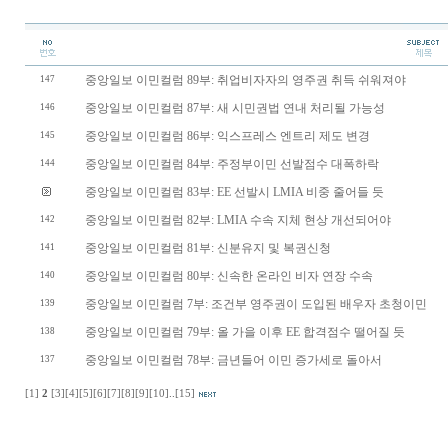
중앙일보 이민컬럼 89부: 취업비자자의 영주권 취득 쉬워져야
147
중앙일보 이민컬럼 87부: 새 시민권법 연내 처리될 가능성
146
중앙일보 이민컬럼 86부: 익스프레스 엔트리 제도 변경
145
중앙일보 이민컬럼 84부: 주정부이민 선발점수 대폭하락
144
중앙일보 이민컬럼 83부: EE 선발시 LMIA 비중 줄어들 듯
중앙일보 이민컬럼 82부: LMIA 수속 지체 현상 개선되어야
142
중앙일보 이민컬럼 81부: 신분유지 및 복권신청
141
중앙일보 이민컬럼 80부: 신속한 온라인 비자 연장 수속
140
중앙일보 이민컬럼 7부: 조건부 영주권이 도입된 배우자 초청이민
139
중앙일보 이민컬럼 79부: 올 가을 이후 EE 합격점수 떨어질 듯
138
중앙일보 이민컬럼 78부: 금년들어 이민 증가세로 돌아서
137
[1]
2
[3]
[4]
[5]
[6]
[7]
[8]
[9]
[10]
..
[15]