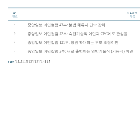
중앙일보 이민컬럼 43부: 불법 체류자 단속 강화
4
중앙일보 이민컬럼 42부: 숙련기술직 이민과 CEC에도 관심을
3
중앙일보 이민컬럼 121부: 정원 확대되는 부모 초청이민
2
중앙일보 이민칼럼 2부: 새로 출범하는 연방기술직 (기능직) 이민
1
[1]
..
[11]
[12]
[13]
[14]
15