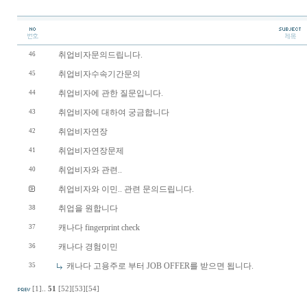
취업비자문의드립니다.
46
취업비자수속기간문의
45
취업비자에 관한 질문입니다.
44
취업비자에 대하여 궁금합니다
43
취업비자연장
42
취업비자연장문제
41
취업비자와 관련..
40
취업비자와 이민.. 관련 문의드립니다.
취업을 원합니다
38
캐나다 fingerprint check
37
캐나다 경험이민
36
캐나다 고용주로 부터 JOB OFFER를 받으면 됩니다.
35
[1]
..
51
[52]
[53]
[54]