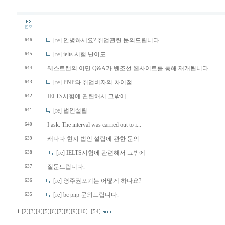
[re] 안녕하세요? 취업관련 문의드립니다.
646
[re] ielts 시험 난이도
645
웨스트캔의 이민 Q&A가 밴조선 웹사이트를 통해 재개됩니다.
644
[re] PNP와 취업비자의 차이점
643
IELTS시험에 관련해서 그밖에
642
[re] 법인설립
641
I ask. The interval was carried out to i...
640
캐나다 현지 법인 설립에 관한 문의
639
[re] IELTS시험에 관련해서 그밖에
638
질문드립니다.
637
[re] 영주권포기는 어떻게 하나요?
636
[re] bc pnp 문의드립니다.
635
1
[2]
[3]
[4]
[5]
[6]
[7]
[8]
[9]
[10]
..
[54]