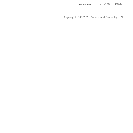
westcan
07/04/05
10325
Zeroboard
/ skin by
LN
Copyright 1999-2026