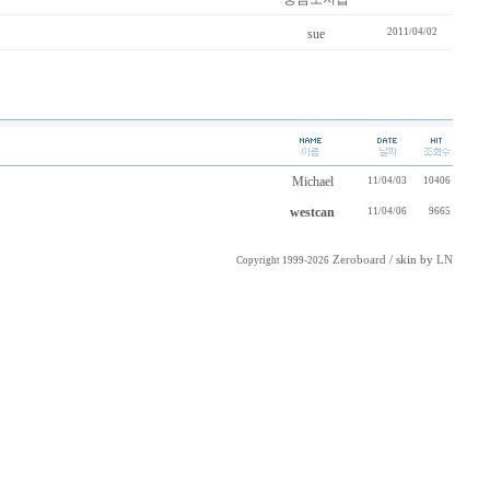
sue
2011/04/02
Michael
11/04/03
10406
westcan
11/04/06
9665
Zeroboard
/ skin by
LN
Copyright 1999-2026