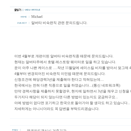
Michael
알버타 비숙련직 관련 문의드립니다.
이번 4월부로 개편이된 알버타 비숙련직종 때문에 문의드립니다.
현재는 알버타주에서 호텔 레스토랑 웨이터로 일을 하고 있습니다.
운이 아주 나쁜 케이스로 .....작년 11월달에 세미스킬 비자를 받아서 엊그제
4월부터 변경되어진 비숙련직 이민법 때문에 문의드립니다.
신청조건에 해당경력3년을 제출해야 한다고 적혀있는데....
한국에서는 전혀 다른 직종으로 일을 하였습니다....(통신 네트워크쪽)
만약 경력사항을 제출하지 못할경우, 현지에 일하면서 3년을 채우고 신청을
두가지다 해당이 되지 않는다면 다른 방법이 있는지도 궁금하구요...
아예 방법이 없다면 포기하고 한국으로 돌아가야 할 생각도 하고 있습니다...
자세하게는 아니시더라도 꼭 답변을 부탁드리겠습니다.
영권카드갱신시 거주기간