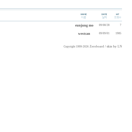
eunjung mo
09/08/28
7
westcan
09/09/01
1985
Zeroboard
/ skin by
LN
Copyright 1999-2026